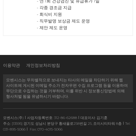
- 연 1회 건강검진 및 유급휴가 1일
- 각종 경조금 지급
- 회식비 지원​
- 직무발명 보상금 제도 운영
- 제안 제도 운영
이용약관
개인정보처리방침
모벤시스는 무차별적으로 보내지는 타사의 메일을 차단하기 위해 웹
사이트에 게시된 이메일 주소가 전자우편 수집 프로그램 등을 이용하여
무단으로 수집하는 것을 거부하며, 이를 위반 시 정보통신망법에 의해
형사처벌 됨을 유념하시기 바랍니다.
모벤시스(주)
사업자등록번호: 312-86-62688
대표이사: 김기훈
주소: [13595] 경기도 성남시 분당구 황새울로258번길 25, 조이시티타워 8층
Tel:
031-895-5066
Fax: 070-4015-5066